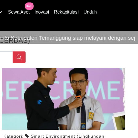
Baru
Sewa Aset
Inovasi
Rekapitulasi
Unduh
ten Temanggung siap melayani dengan sepenuh hati
 CERDAS)
Kategori:
Smart Environtment (Lingkungan