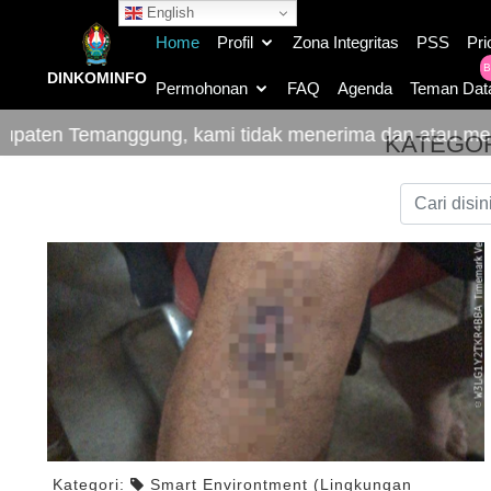
English
Home
Profil
Zona Integritas
PSS
Pri
B
DINKOMINFO
Permohonan
FAQ
Agenda
Teman Dat
emanggung, kami tidak menerima dan atau memberi imb
KATEGOR
Kategori:
Smart Environtment (Lingkungan