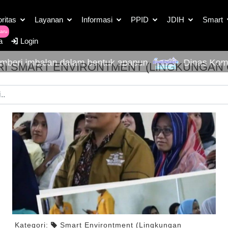
oritas
Layanan
Informasi
PPID
JDIH
Smart
aru
a
Login
alan dalam bentuk apapun
Dinas Kominfo Kabupa
I SMART ENVIRONTMENT (LINGKUNGAN
Kategori:
Smart Environtment (Lingkungan