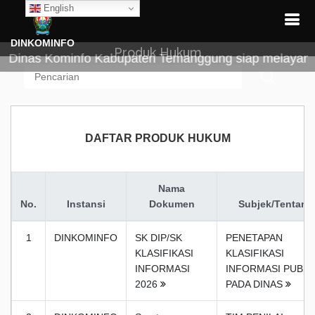
English
DINKOMINFO
Produk Hukum
inas Kominfo Kabupaten Temanggung siap melayani de
DAFTAR PRODUK HUKUM
Nama
No.
Instansi
Dokumen
Subjek/Tentang
1
DINKOMINFO
SK DIP/SK
PENETAPAN
KLASIFIKASI
KLASIFIKASI
INFORMASI
INFORMASI PUBLI
2026
PADA DINAS