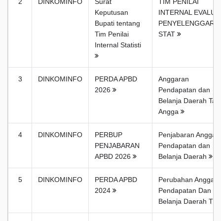
2
DINKOMINFO
Surat
TIM PENILAI
Keputusan
INTERNAL EVALUA
Bupati tentang
PENYELENGGARA
Tim Penilai
STAT
Internal Statisti
3
DINKOMINFO
PERDA APBD
Anggaran
2026
Pendapatan dan
Belanja Daerah Tah
Angga
4
DINKOMINFO
PERBUP
Penjabaran Anggar
PENJABARAN
Pendapatan dan
APBD 2026
Belanja Daerah
5
DINKOMINFO
PERDA APBD
Perubahan Anggar
2024
Pendapatan Dan
Belanja Daerah T