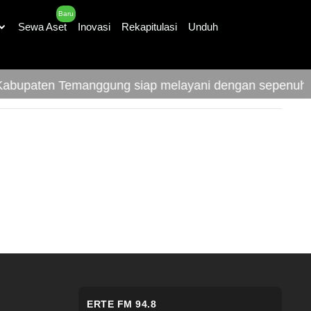
Baru
Sewa Aset
Inovasi
Rekapitulasi
Unduh
bupaten Temanggung siap melayani dengan sepenuh ha
ERTE FM 94.8