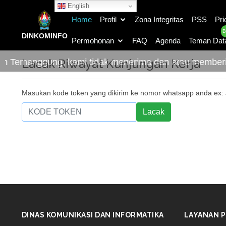
English
Home
Profil
Zona Integritas
PSS
Pri
B
DINKOMINFO
Permohonan
FAQ
Agenda
Teman Dat
Lacak Riwayat Kunjungan Kerja
en Temanggung, kami tidak menerima dan atau memberi
Masukan kode token yang dikirim ke nomor whatsapp anda ex:
Lacak
DINAS KOMUNIKASI DAN INFORMATIKA
LAYANAN P