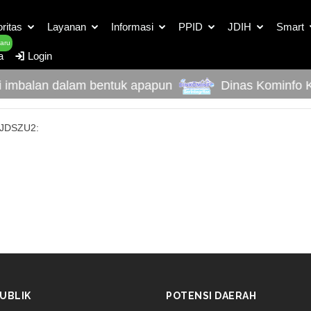
oritas
Layanan
Informasi
PPID
JDIH
Smart
aru
a
Login
 imbalan dalam bentuk apapun
Dinas Kominfo Ka
 JDSZU2:
UBLIK
POTENSI DAERAH