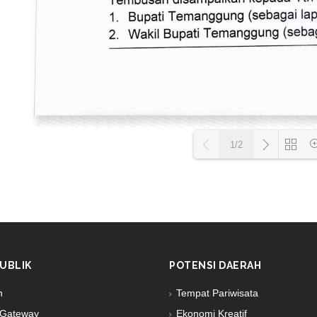
1/2
Loading PD
UBLIK
POTENSI DAERAH
n
Tempat Pariwisata
Gateway
Ekonomi Kreatif