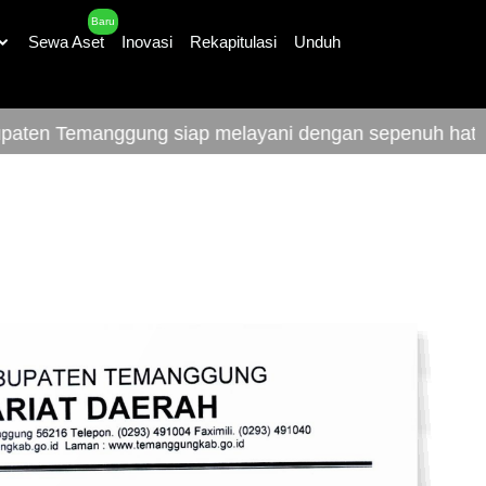
Baru
Sewa Aset
Inovasi
Rekapitulasi
Unduh
 Temanggung siap melayani dengan sepenuh hati