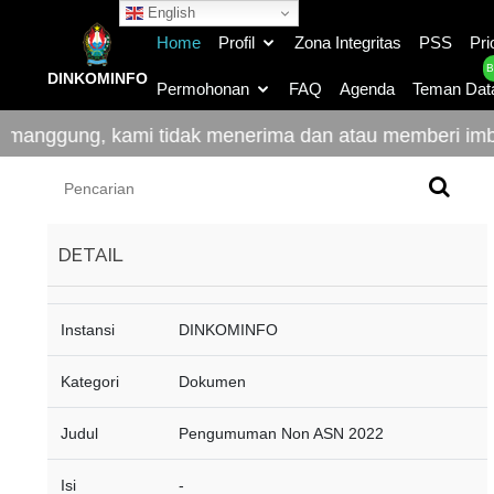
English
Home
Profil
Zona Integritas
PSS
Pri
B
DINKOMINFO
Permohonan
FAQ
Agenda
Teman Dat
nggung, kami tidak menerima dan atau memberi imbala
DETAIL
Instansi
DINKOMINFO
Kategori
Dokumen
Judul
Pengumuman Non ASN 2022
Isi
-