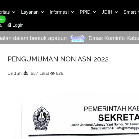
Detail Dokumen Unduh
oritas
Layanan
Informasi
PPID
JDIH
Smart
aru
a
Login
n dalam bentuk apapun
Dinas Kominfo Kabupaten
PENGUMUMAN NON ASN 2022
Unduh
637 Lihat
626