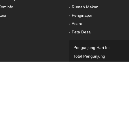
Kominfo
Rumah Makan
kasi
Penginapan
Acara
Peta Desa
Pengunjung Hari Ini
Total Pengunjung
© Dinas Kebudayaan dan Pariwisata 2023 - 2026 V.1.0
Dibangun oleh:
Dinas Komunikasi dan Informatika Kabupaten Temanggung