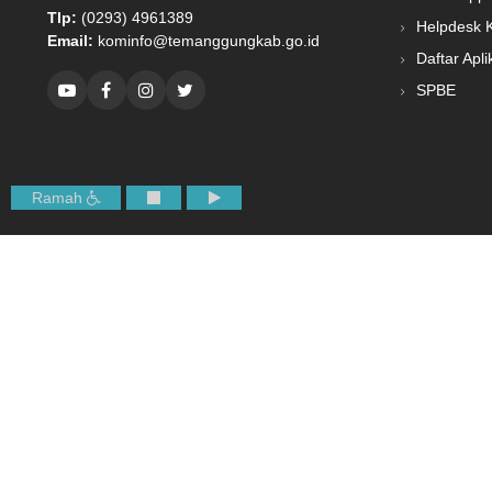
Tlp:
(0293) 4961389
Helpdesk 
Email:
kominfo@temanggungkab.go.id
Daftar Apli
SPBE
Ramah