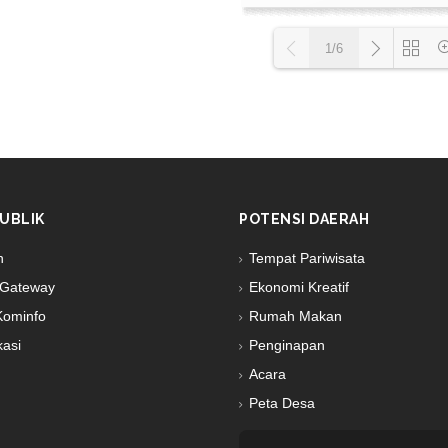
1/6
Loading PD
UBLIK
POTENSI DAERAH
n
Tempat Pariwisata
Gateway
Ekonomi Kreatif
Kominfo
Rumah Makan
kasi
Penginapan
Acara
Peta Desa