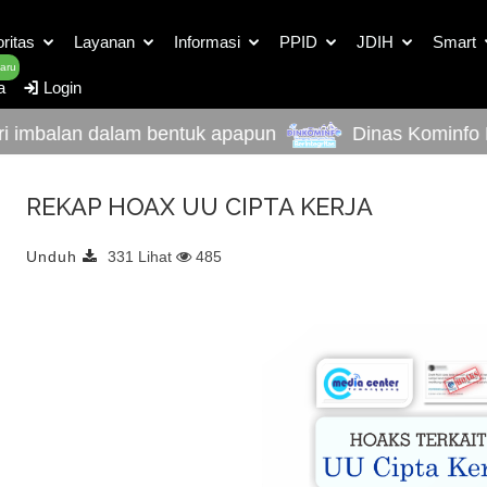
Detail Dokumen Unduh
oritas
Layanan
Informasi
PPID
JDIH
Smart
aru
a
Login
imbalan dalam bentuk apapun
Dinas Kominfo Kab
REKAP HOAX UU CIPTA KERJA
Unduh
331 Lihat
485