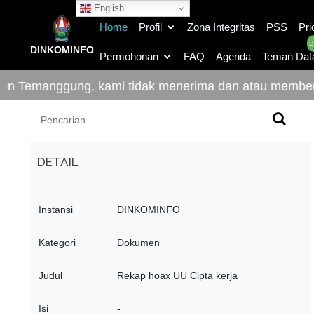
English
Home
Profil
Zona Integritas
PSS
Pri
B
DINKOMINFO
Permohonan
FAQ
Agenda
Teman Dat
n Temanggung, kami tidak menerima dan atau memberi 
DETAIL
Instansi
DINKOMINFO
Kategori
Dokumen
Judul
Rekap hoax UU Cipta kerja
Isi
-