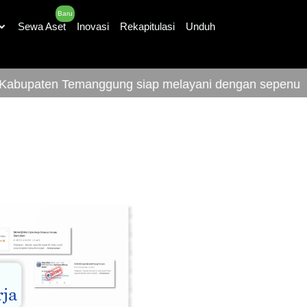
Baru
Sewa Aset
Inovasi
Rekapitulasi
Unduh
upaten Temanggung siap melayani dengan sepenuh hat