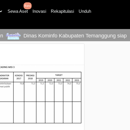
Baru
Sewa Aset
Inovasi
Rekapitulasi
Unduh
Dinas Kominfo Kabupaten Temanggung siap mel