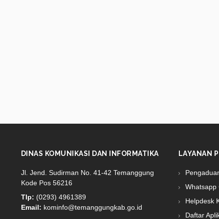
DINAS KOMUNIKASI DAN INFORMATIKA
LAYANAN P
Jl. Jend. Sudirman No. 41-42 Temanggung
Pengadua
Kode Pos 56216
Whatsapp 
Tlp:
(0293) 4961389
Helpdesk 
Email:
kominfo@temanggungkab.go.id
Daftar Apli