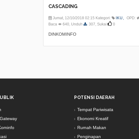
CASCADING
Jumat, 12/10/2018 02:15 Kategori:
IKU,
OPD:
Baca
640, Unduh
307, Sukai
0
DINKOMINFO
UBLIK
POTENSI DAERAH
n
Tempat Pariwisata
Gateway
Ekonomi Kreatif
Kominfo
Rumah Makan
kasi
Penginapan