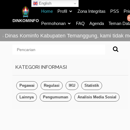
English
Home
Profil
Zona Integritas
PSS
Pri
B
DINKOMINFO
Permohonan
FAQ
Agenda
Teman Dat
as Dinas Kominfo Kabupaten Temanggung, kami tidak me
KATEGORI INFORMASI
Pegawai
Regulasi
IKU
Statistik
Lainnya
Pengumuman
Analisis Media Sosial