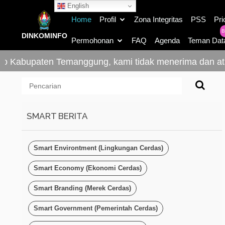
English
Home
Profil
Zona Integritas
PSS
Pri
B
DINKOMINFO
Permohonan
FAQ
Agenda
Teman Dat
 Kabupaten Temanggung, kami tidak menerima dan atau
SMART BERITA
Smart Environtment (Lingkungan Cerdas)
Smart Economy (Ekonomi Cerdas)
Smart Branding (Merek Cerdas)
Smart Government (Pemerintah Cerdas)