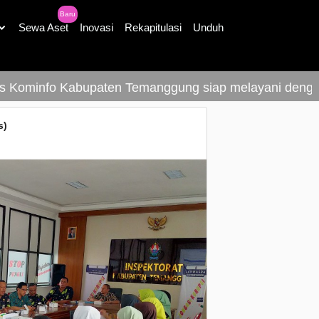
Baru
Sewa Aset
Inovasi
Rekapitulasi
Unduh
minfo Kabupaten Temanggung siap melayani dengan se
s)