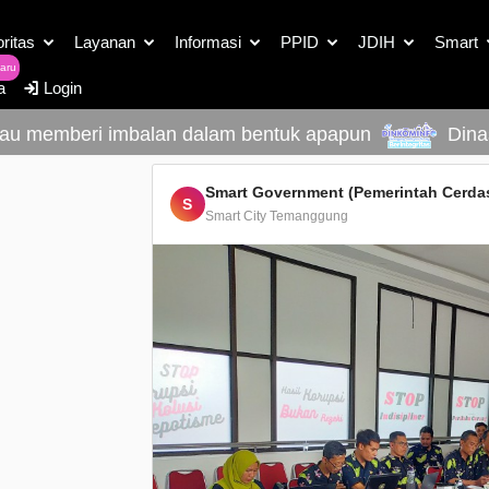
Detail Berita
oritas
Layanan
Informasi
PPID
JDIH
Smart
aru
a
Login
 memberi imbalan dalam bentuk apapun
Dinas Ko
Smart Government (Pemerintah Cerda
S
Smart City Temanggung